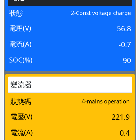
狀態
2
-Const voltage charge
電壓(V)
56.8
電流(A)
-0.7
SOC(%)
90
變流器
狀態碼
4
-mains operation
電壓(V)
221.9
電流(A)
0.4